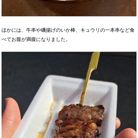
ほかには、牛串や磯揚げのいか棒、キュウリの一本串など食
べてお腹が満腹になりました。