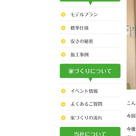
こん
今回
今後