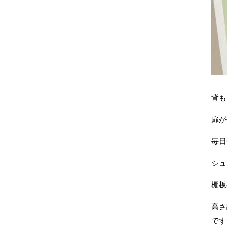
背も
扉が
毎日
シュ
棚板
高さ
です