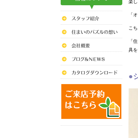
楽し
「オ
こち
「住
具を
●