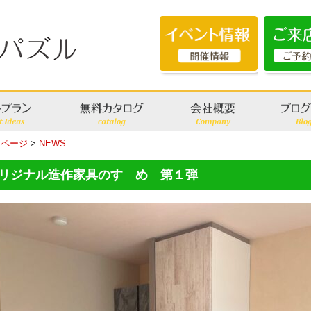
Pページ
>
NEWS
リジナル造作家具のすゝめ 第１弾